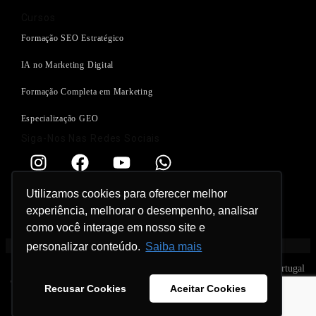
Cursos
Formação SEO Estratégico
IA no Marketing Digital
Formação Completa em Marketing
Especialização GEO
Siga-Nos Nas Redes Sociais
Utilizamos cookies para oferecer melhor
Suporte: atendimento@vendemkt
experiência, melhorar o desempenho, analisar
como você interage em nosso site e
Políticas e Privacidade
personalizar conteúdo.
Saiba mais
Desenvolvido para profissionais de marketing digital no Brasil e Portugal
© 2026 Vendemkt. Todos os direitos reservados. CNPJ: 60.161.169/0001-
Recusar Cookies
Aceitar Cookies
55.