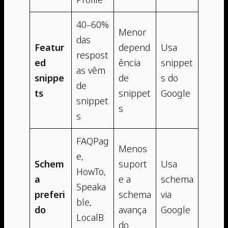
40–60%
Menor
das
Featur
depend
Usa
respost
ed
ência
snippet
as vêm
snippe
de
s do
de
ts
snippet
Google
snippet
s
s
FAQPag
Menos
e,
Schem
suport
Usa
HowTo,
a
e a
schema
Speaka
preferi
schema
via
ble,
do
avança
Google
LocalB
do