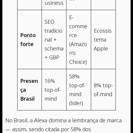
usiness
E-
SEO
comme
tradicio
Ecossis
Ponto
rce
nal +
tema
forte
(Amazo
schema
Apple
n’s
+ GBP
Choice)
58%
Presen
16%
top-of-
8% top-
ça
top-of-
mind
of-mind
Brasil
mind
(líder)
No Brasil, a Alexa domina a lembrança de marca
— assim, sendo citada por 58% dos