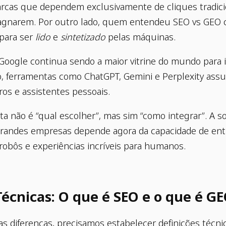
rcas que dependem exclusivamente de cliques tradici
gnarem. Por outro lado, quem entendeu SEO vs GEO
 para ser
lido
e
sintetizado
pelas máquinas.
Google continua sendo a maior vitrine do mundo para 
o, ferramentas como ChatGPT, Gemini e Perplexity ass
ros e assistentes pessoais.
ta não é “qual escolher”, mas sim “como integrar”. A s
 grandes empresas depende agora da capacidade de en
robôs e experiências incríveis para humanos.
Técnicas: O que é SEO e o que é G
s diferenças, precisamos estabelecer definições técni