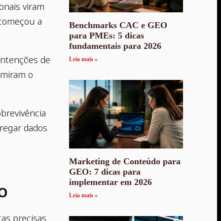
onais viram
 começou a
Benchmarks CAC e GEO
para PMEs: 5 dicas
fundamentais para 2026
intenções de
Leia mais »
umiram o
obrevivência
tregar dados
Marketing de Conteúdo para
GEO: 7 dicas para
implementar em 2026
EO
Leia mais »
cas precisas