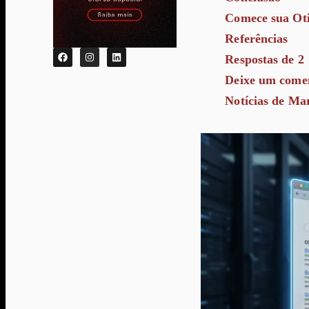
Comece sua Ot
Referências
Respostas de 2
Deixe um comen
Notícias de Mar