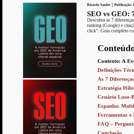
Ricardo Sanfer
Publicação:
SEO vs GEO: 7
Descubra as 7 diferença
ranking (Google) e cita
click". Guia completo co
Conteúd
Contexto: A Ev
Definições Téc
As 7 Diferença
Estratégia Híb
Cenário Luso-Br
Espanha: Multi
Ferramentas e 
FAQ – Pergunt
Conclusão