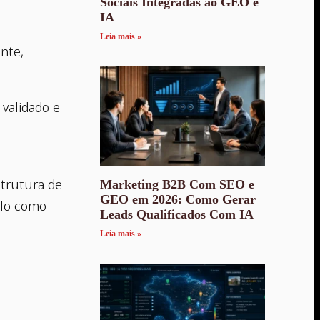
Sociais Integradas ao GEO e
IA
Leia mais »
nte,
 validado e
strutura de
Marketing B2B Com SEO e
GEO em 2026: Como Gerar
-lo como
Leads Qualificados Com IA
Leia mais »