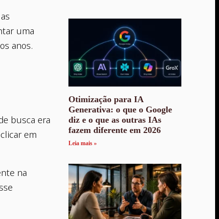
 as
ntar uma
mos anos.
Otimização para IA
Generativa: o que o Google
de busca era
diz e o que as outras IAs
fazem diferente em 2026
 clicar em
Leia mais »
ente na
Esse