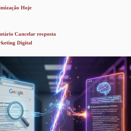
imização Hoje
tário Cancelar resposta
keting Digital