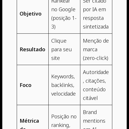
Rankear
Ser citado
no Google
por IA em
Objetivo
(posição 1-
resposta
3)
sintetizada
Clique
Menção de
Resultado
para seu
marca
site
(zero-click)
Autoridade
Keywords,
, citações,
Foco
backlinks,
conteúdo
velocidade
citável
Brand
Posição no
Métrica
mentions
ranking,