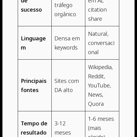
de
em AI,
tráfego
sucesso
citation
orgânico
share
Natural,
Linguage
Densa em
conversaci
m
keywords
onal
Wikipedia,
Reddit,
Principais
Sites com
YouTube,
fontes
DA alto
News,
Quora
1-6 meses
Tempo de
3-12
(mais
resultado
meses
rápido)