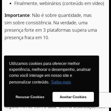
Finalmente, webinários (conteúdo em vídeo)
Importante
: Não é sobre quantidade, mas
sim sobre consistência. Na verdade, uma
presença forte em 3 plataformas supera uma
presença fraca em 10.
Pilar 6: Atualizações Contínuas
Utilizamos cookies para oferecer melhor
experiência, melhorar o desempenho, analisar
O quê
: Manter conteúdo sempre atualizado.
como você interage em nosso site e
personalizar conteúdo.
Saiba mais
Por que
: Porque LLMs têm data limite de
treino. Portanto, novo conhecimento vem de
Recusar Cookies
Aceitar Cookies
conteúdo recente. Além disso, artigos atualizados
regularmente com a data “última atualização” são