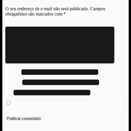
O seu endereço de e-mail não será publicado.
Campos
obrigatórios são marcados com
*
Comentário
*
Nome
*
E-mail
*
Site
Salvar meus dados neste navegador para a próxima vez que
eu comentar.