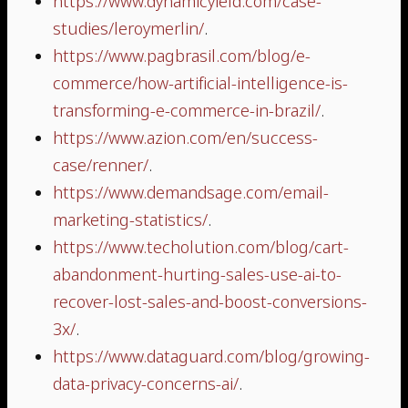
https://www.dynamicyield.com/case-
studies/leroymerlin/
.
https://www.pagbrasil.com/blog/e-
commerce/how-artificial-intelligence-is-
transforming-e-commerce-in-brazil/
.
https://www.azion.com/en/success-
case/renner/
.
https://www.demandsage.com/email-
marketing-statistics/
.
https://www.techolution.com/blog/cart-
abandonment-hurting-sales-use-ai-to-
recover-lost-sales-and-boost-conversions-
3x/
.
https://www.dataguard.com/blog/growing-
data-privacy-concerns-ai/
.