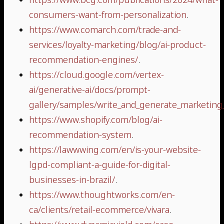
consumers-want-from-personalization
.
https://www.comarch.com/trade-and-
services/loyalty-marketing/blog/ai-product-
recommendation-engines/
.
https://cloud.google.com/vertex-
ai/generative-ai/docs/prompt-
gallery/samples/write_and_generate_marketing
https://www.shopify.com/blog/ai-
recommendation-system
.
https://lawwwing.com/en/is-your-website-
lgpd-compliant-a-guide-for-digital-
businesses-in-brazil/
.
https://www.thoughtworks.com/en-
ca/clients/retail-ecommerce/vivara
.