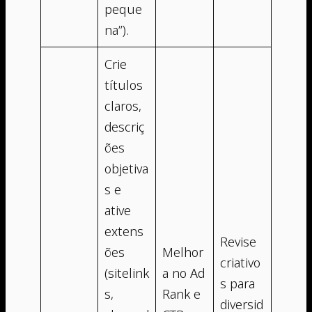
peque
na”).
Crie
títulos
claros,
descriç
ões
objetiva
s e
ative
extens
Revise
ões
Melhor
criativo
(sitelink
a no Ad
s para
s,
Rank e
diversid