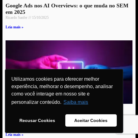
Google Ads nos AI Overviews: o que muda no SEM
em 2025
Ricardo Sanfer
15/10/2025
Leia mais »
Utilizamos cookies para oferecer melhor
experiência, melhorar o desempenho, analisar
como você interage em nosso site e
personalizar conteúdo.
Saiba mais
Adobe IA Revoluciona o Marketing Digital com
Hiperpersonalização
Recusar Cookies
Aceitar Cookies
Samuel Vinicíus De Moura Duarte
15/09/2025
Leia mais »