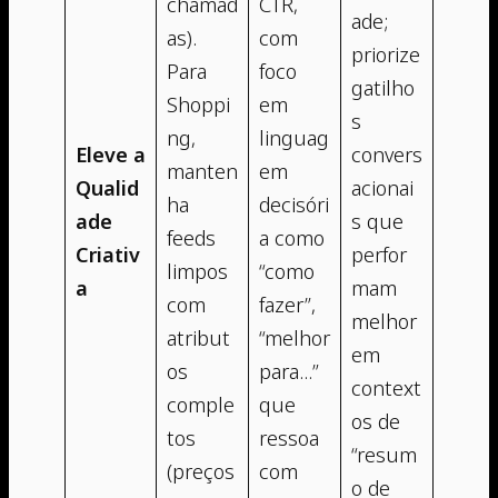
chamad
CTR,
ade;
as).
com
priorize
Para
foco
gatilho
Shoppi
em
s
ng,
linguag
Eleve a
convers
manten
em
Qualid
acionai
ha
decisóri
ade
s que
feeds
a como
Criativ
perfor
limpos
“como
a
mam
com
fazer”,
melhor
atribut
“melhor
em
os
para…”
context
comple
que
os de
tos
ressoa
“resum
(preços
com
o de