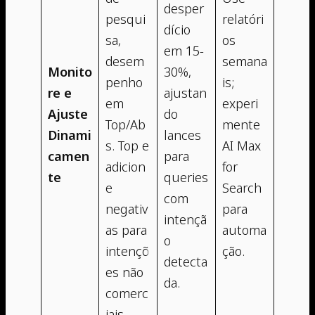
desper
pesqui
relatóri
dício
sa,
os
em 15-
desem
semana
Monito
30%,
penho
is;
re e
ajustan
em
experi
Ajuste
do
Top/Ab
mente
Dinami
lances
s. Top e
AI Max
camen
para
adicion
for
te
queries
e
Search
com
negativ
para
intençã
as para
automa
o
intençõ
ção.
detecta
es não
da.
comerc
iais.