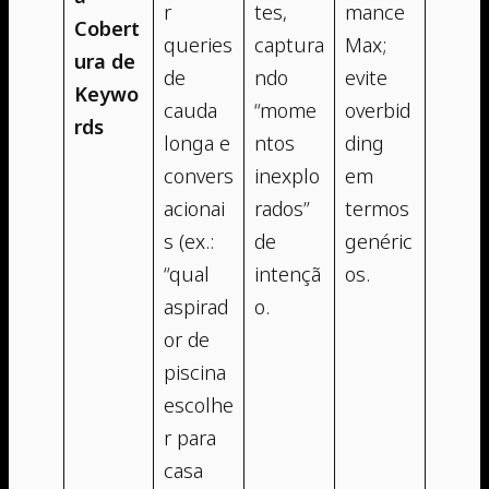
r
tes,
mance
Cobert
queries
captura
Max;
ura de
de
ndo
evite
Keywo
cauda
“mome
overbid
rds
longa e
ntos
ding
convers
inexplo
em
acionai
rados”
termos
s (ex.:
de
genéric
“qual
intençã
os.
aspirad
o.
or de
piscina
escolhe
r para
casa