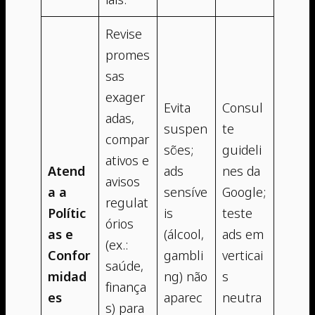
Revise
promes
sas
exager
Evita
Consul
adas,
suspen
te
compar
sões;
guideli
ativos e
Atend
ads
nes da
avisos
a a
sensíve
Google;
regulat
Polític
is
teste
órios
as e
(álcool,
ads em
(ex.:
Confor
gambli
verticai
saúde,
midad
ng) não
s
finança
es
aparec
neutra
s) para