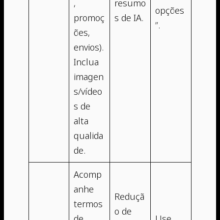
,
resumo
opções
promoç
s de IA.
”.
ões,
envios).
Inclua
imagen
s/vídeo
s de
alta
qualida
de.
Acomp
anhe
Reduçã
termos
o de
de
Use