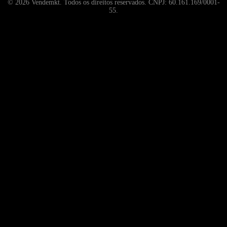
© 2026 Vendemkt. Todos os direitos reservados. CNPJ: 60.161.169/0001-
55.