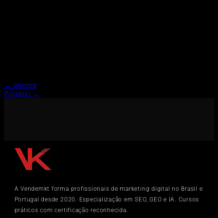
E-A-T para todos os temas (não apenas YMYL). Inclui ações
concretas para demonstrar cada pilar, como construir a página de
autor perfeita, quais schemas implementar (Organization, Person,
Article, ProfilePage), estratégias de Digital PR para autoridade
externa, ferramentas de avaliação, checklist de implementação e os
erros mais comuns. Conteúdo para profissionais de SEO, gestores
de conteúdo e donos de sites que precisam provar credibilidade tanto
para o Google quanto para IAs generativas.
←
anterior
Próximo
→
A Vendemkt forma profissionais de marketing digital no Brasil e
Portugal desde 2020. Especialização em SEO, GEO e IA. Cursos
práticos com certificação reconhecida.